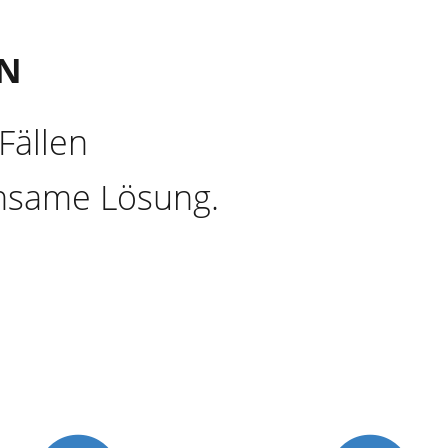
EN
Fällen
insame Lösung.